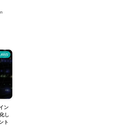
un
AWS
xイン
効化し
ント