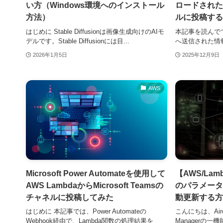
い方（Windows環境へのインストール
ロードされた
方法）
ルに投稿する
はじめに Stable Diffusionは画像生成向けのAIモ
本記事を読んでで
デルです。Stable Diffusionには目...
へ送信された情報
2026年1月5日
2025年12月9日
AWS
Microsoft Power Automateを使用して
【AWS/Lamb
AWS LambdaからMicrosoft Teamsの
のパラメータ
チャネルに投稿してみた
動更新する方
はじめに 本記事では、Power Automateの
こんにちは、Air
Webhook経由で、Lambda関数の処理結果を
Managerの一