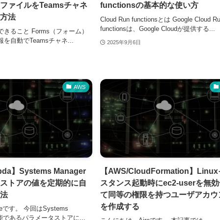
ファイルをTeamsチャネ
functionsの基本的な使い方
方法
Cloud Run functionsとは Google Cloud R
functionsは、Google Cloudが提供する...
きること Forms（フォーム）
を自動でTeamsチャネ...
2025年9月6日
AWS
da】Systems Manager
【AWS/CloudFormation】Linu
ストアの値を定期的に自
スタンス起動時にec2-userを無
法
て同等の権限を持つユーザアカウ
を作成する
eです。 今回はSystems
機能であるパラメータストアに...