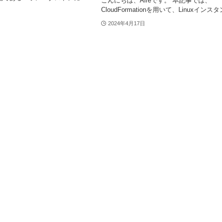
こんにちは、Aireです。 本記事では、
CloudFormationを用いて、Linuxインスタン
2024年4月17日