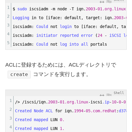
1
$
sudo 
iscsiadm
-
m
node
-
T
iqn
.
2003
-
01.org.linux
-
i
2
Logging 
in
to
[
iface
:
default
,
target
:
iqn
.
2003
-
01
3
iscsiadm
:
Could 
not
login 
to
[
iface
:
default
,
targ
4
iscsiadm
:
initiator 
reported 
error
(
24
-
iSCSI 
log
5
iscsiadm
:
Could 
not
log 
into 
all 
portals
ACLに登録するためには、ACLディレクトリで
コマンドを実行します。
create
Shell
1
/
>
/
iscsi
/
iqn
.
2003
-
01.org.linux
-
iscsi
.ip
-
10
-
0
-
0
-
6
2
Created 
Node 
ACL 
for
iqn
.
1994
-
05.com.redhat
:
d378d
3
Created 
mapped 
LUN
0.
4
Created 
mapped 
LUN
1.