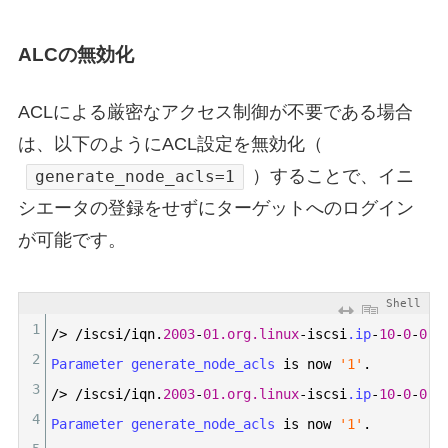
ALCの無効化
ACLによる厳密なアクセス制御が不要である場合
は、以下のようにACL設定を無効化（
）することで、イニ
generate_node_acls=1
シエータの登録をせずにターゲットへのログイン
が可能です。
Shell
1
/
>
/
iscsi
/
iqn
.
2003
-
01.org.linux
-
iscsi
.ip
-
10
-
0
-
0
-
6
2
Parameter 
generate_node_acls 
is
now
'1'
.
3
/
>
/
iscsi
/
iqn
.
2003
-
01.org.linux
-
iscsi
.ip
-
10
-
0
-
0
-
6
4
Parameter 
generate_node_acls 
is
now
'1'
.