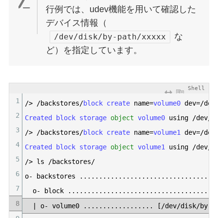
行例では、udev機能を用いて確認した
デバイス情報（
な
/dev/disk/by-path/xxxxx
ど）を指定しています。
Shell
1
/
>
/
backstores
/
block 
create 
name
=
volume0 
dev
=
/
dev
2
Created 
block 
storage 
object
volume0 
using
/
dev
/
d
3
/
>
/
backstores
/
block 
create 
name
=
volume1 
dev
=
/
dev
4
Created 
block 
storage 
object
volume1 
using
/
dev
/
d
5
/
>
ls
/
backstores
/
6
o
-
backstores
.
.
.
.
.
.
.
.
.
.
.
.
.
.
.
.
.
.
.
.
.
.
.
.
.
.
.
.
.
.
.
.
.
.
.
7
o
-
block
.
.
.
.
.
.
.
.
.
.
.
.
.
.
.
.
.
.
.
.
.
.
.
.
.
.
.
.
.
.
.
.
.
.
.
.
.
.
8
|
o
-
volume0
.
.
.
.
.
.
.
.
.
.
.
.
.
.
.
.
.
.
[
/
dev
/
disk
/
by
-
p