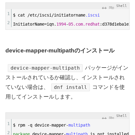
Shell
1
$
cat
/
etc
/
iscsi
/
initiatorname
.iscsi
2
InitiatorName
=
iqn
.
1994
-
05.com.redhat
:
d378d1eba1e3
device-mapper-multipathのインストール
パッケージがイン
device-mapper-multipath
ストールされているか確認し、インストールされ
ていない場合は、
コマンドを使
dnf install
用してインストールします。
Shell
1
$
rpm
-
q
device
-
mapper
-
multipath
2
package
device
-
mapper
-
multipath 
is
not
installed