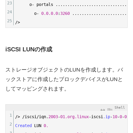
23
o
-
portals
.
.
.
.
.
.
.
.
.
.
.
.
.
.
.
.
.
.
.
.
.
.
.
.
.
.
.
.
.
.
.
.
24
o
-
0.0.0.0
:
3260
.
.
.
.
.
.
.
.
.
.
.
.
.
.
.
.
.
.
.
.
.
.
.
.
.
25
/
>
iSCSI LUNの作成
ストレージオブジェクトのLUNを作成します。バ
ックストアに作成したブロックデバイスがLUNと
してマッピングされます。
Shell
1
/
>
/
iscsi
/
iqn
.
2003
-
01.org.linux
-
iscsi
.ip
-
10
-
0
-
0
-
6
2
Created 
LUN
0.