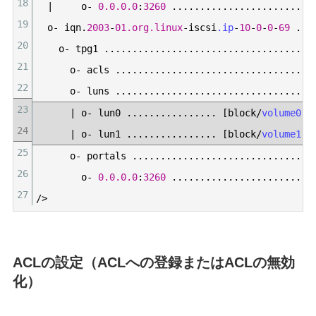
18
|
o
-
0.0.0.0
:
3260
.
.
.
.
.
.
.
.
.
.
.
.
.
.
.
.
.
.
.
.
.
.
.
.
.
19
o
-
iqn
.
2003
-
01.org.linux
-
iscsi
.ip
-
10
-
0
-
0
-
69
.
.
.
20
o
-
tpg1
.
.
.
.
.
.
.
.
.
.
.
.
.
.
.
.
.
.
.
.
.
.
.
.
.
.
.
.
.
.
.
.
.
.
.
.
.
21
o
-
acls
.
.
.
.
.
.
.
.
.
.
.
.
.
.
.
.
.
.
.
.
.
.
.
.
.
.
.
.
.
.
.
.
.
.
.
22
o
-
luns
.
.
.
.
.
.
.
.
.
.
.
.
.
.
.
.
.
.
.
.
.
.
.
.
.
.
.
.
.
.
.
.
.
.
.
23
|
o
-
lun0
.
.
.
.
.
.
.
.
.
.
.
.
.
.
.
.
[
block
/
volume0
(
24
|
o
-
lun1
.
.
.
.
.
.
.
.
.
.
.
.
.
.
.
.
[
block
/
volume1
(
25
o
-
portals
.
.
.
.
.
.
.
.
.
.
.
.
.
.
.
.
.
.
.
.
.
.
.
.
.
.
.
.
.
.
.
.
26
o
-
0.0.0.0
:
3260
.
.
.
.
.
.
.
.
.
.
.
.
.
.
.
.
.
.
.
.
.
.
.
.
.
27
/
>
ACLの設定（ACLへの登録またはACLの無効
化）