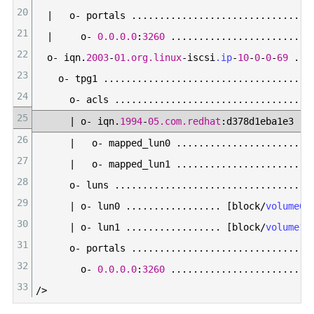
20
|
o
-
portals
.
.
.
.
.
.
.
.
.
.
.
.
.
.
.
.
.
.
.
.
.
.
.
.
.
.
.
.
.
.
.
.
21
|
o
-
0.0.0.0
:
3260
.
.
.
.
.
.
.
.
.
.
.
.
.
.
.
.
.
.
.
.
.
.
.
.
.
22
o
-
iqn
.
2003
-
01.org.linux
-
iscsi
.ip
-
10
-
0
-
0
-
69
.
.
.
23
o
-
tpg1
.
.
.
.
.
.
.
.
.
.
.
.
.
.
.
.
.
.
.
.
.
.
.
.
.
.
.
.
.
.
.
.
.
.
.
.
.
24
o
-
acls
.
.
.
.
.
.
.
.
.
.
.
.
.
.
.
.
.
.
.
.
.
.
.
.
.
.
.
.
.
.
.
.
.
.
.
25
|
o
-
iqn
.
1994
-
05.com.redhat
:
d378d1eba1e3
.
.
26
|
o
-
mapped
_
lun0
.
.
.
.
.
.
.
.
.
.
.
.
.
.
.
.
.
.
.
.
.
.
.
.
27
|
o
-
mapped
_
lun1
.
.
.
.
.
.
.
.
.
.
.
.
.
.
.
.
.
.
.
.
.
.
.
.
28
o
-
luns
.
.
.
.
.
.
.
.
.
.
.
.
.
.
.
.
.
.
.
.
.
.
.
.
.
.
.
.
.
.
.
.
.
.
.
29
|
o
-
lun0
.
.
.
.
.
.
.
.
.
.
.
.
.
.
.
.
.
[
block
/
volume0
30
|
o
-
lun1
.
.
.
.
.
.
.
.
.
.
.
.
.
.
.
.
.
[
block
/
volume1
31
o
-
portals
.
.
.
.
.
.
.
.
.
.
.
.
.
.
.
.
.
.
.
.
.
.
.
.
.
.
.
.
.
.
.
.
32
o
-
0.0.0.0
:
3260
.
.
.
.
.
.
.
.
.
.
.
.
.
.
.
.
.
.
.
.
.
.
.
.
.
33
/
>