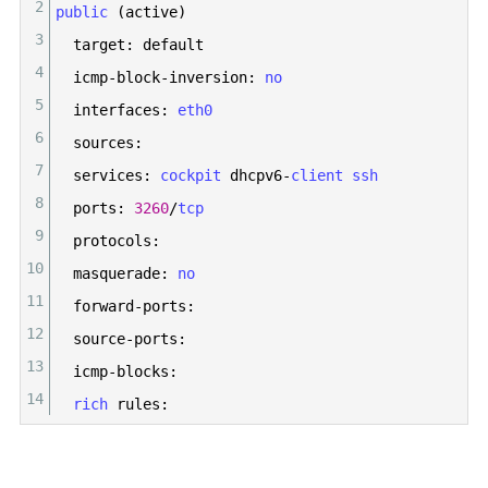
2
public
(
active
)
3
target
:
default
4
icmp
-
block
-
inversion
:
no
5
interfaces
:
eth0
6
sources
:
7
services
:
cockpit 
dhcpv6
-
client 
ssh
8
ports
:
3260
/
tcp
9
protocols
:
10
masquerade
:
no
11
forward
-
ports
:
12
source
-
ports
:
13
icmp
-
blocks
:
14
rich 
rules
: