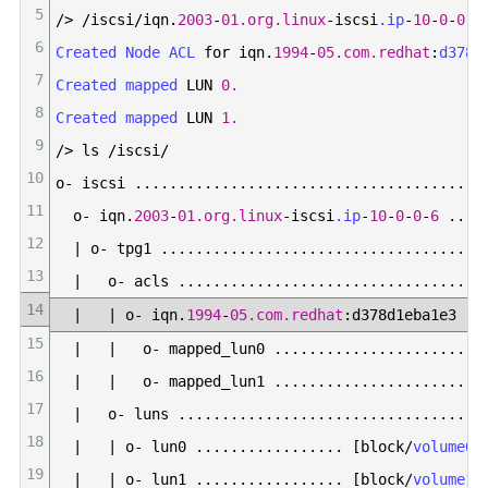
5
/
>
/
iscsi
/
iqn
.
2003
-
01.org.linux
-
iscsi
.ip
-
10
-
0
-
0
-
6
6
Created 
Node 
ACL 
for
iqn
.
1994
-
05.com.redhat
:
d378d
7
Created 
mapped 
LUN
0.
8
Created 
mapped 
LUN
1.
9
/
>
ls
/
iscsi
/
10
o
-
iscsi
.
.
.
.
.
.
.
.
.
.
.
.
.
.
.
.
.
.
.
.
.
.
.
.
.
.
.
.
.
.
.
.
.
.
.
.
.
.
.
.
11
o
-
iqn
.
2003
-
01.org.linux
-
iscsi
.ip
-
10
-
0
-
0
-
6
.
.
.
.
12
|
o
-
tpg1
.
.
.
.
.
.
.
.
.
.
.
.
.
.
.
.
.
.
.
.
.
.
.
.
.
.
.
.
.
.
.
.
.
.
.
.
.
13
|
o
-
acls
.
.
.
.
.
.
.
.
.
.
.
.
.
.
.
.
.
.
.
.
.
.
.
.
.
.
.
.
.
.
.
.
.
.
.
14
|
|
o
-
iqn
.
1994
-
05.com.redhat
:
d378d1eba1e3
.
.
15
|
|
o
-
mapped
_
lun0
.
.
.
.
.
.
.
.
.
.
.
.
.
.
.
.
.
.
.
.
.
.
.
.
16
|
|
o
-
mapped
_
lun1
.
.
.
.
.
.
.
.
.
.
.
.
.
.
.
.
.
.
.
.
.
.
.
.
17
|
o
-
luns
.
.
.
.
.
.
.
.
.
.
.
.
.
.
.
.
.
.
.
.
.
.
.
.
.
.
.
.
.
.
.
.
.
.
.
18
|
|
o
-
lun0
.
.
.
.
.
.
.
.
.
.
.
.
.
.
.
.
.
[
block
/
volume0
19
|
|
o
-
lun1
.
.
.
.
.
.
.
.
.
.
.
.
.
.
.
.
.
[
block
/
volume1