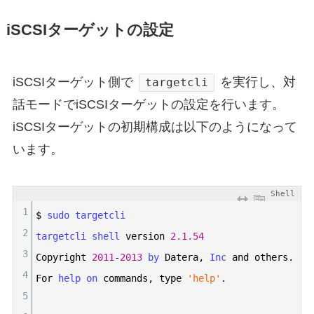
iSCSIターゲットの設定
iSCSIターゲット側で
を実行し、対
targetcli
話モードでiSCSIターゲットの設定を行います。
iSCSIターゲットの初期構成は以下のようになって
います。
Shell
1
$
sudo 
targetcli
2
targetcli 
shell 
version
2.1.54
3
Copyright
2011
-
2013
by 
Datera
,
Inc 
and
others
.
4
For
help 
on 
commands
,
type
'help'
.
5