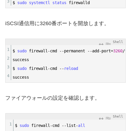
3
$
sudo 
systemctl 
status 
firewalld
iSCSI通信用に3260番ポートを開放します。
Shell
1
$
sudo 
firewall
-
cmd
--
permanent
--
add
-
port
=
3260
/
tc
2
success
3
$
sudo 
firewall
-
cmd
--
reload
4
success
ファイアウォールの設定を確認します。
Shell
1
$
sudo 
firewall
-
cmd
--
list
-
all