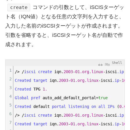
コマンドの引数として、iSCISターゲッ
create
ト名（IQN値）となる任意の文字列を入力すると、
入力した名前のiSCSIターゲットが作成されます。
引数を省略すると、iSCSIターゲット名が自動で作
成されます。
Shell
1
/
>
/
iscsi 
create 
iqn
.
2003
-
01.org.linux
-
iscsi
.ip
-
1
2
Created 
target 
iqn
.
2003
-
01.org.linux
-
iscsi
.ip
-
10
-
3
Created 
TPG
1.
4
Global 
pref 
auto_add_default_portal
=
true
5
Created 
default
portal 
listening 
on 
all 
IPs
(
0.0.
6
/
>
/
iscsi 
create 
iqn
.
2003
-
01.org.linux
-
iscsi
.ip
-
1
7
Created 
target 
iqn
.
2003
-
01.org.linux
-
iscsi
.ip
-
10
-