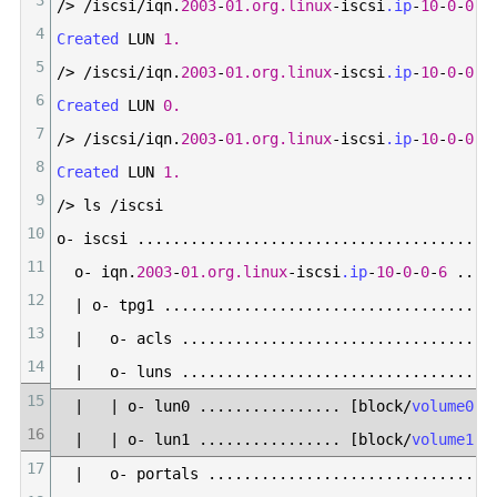
3
/
>
/
iscsi
/
iqn
.
2003
-
01.org.linux
-
iscsi
.ip
-
10
-
0
-
0
-
6
4
Created 
LUN
1.
5
/
>
/
iscsi
/
iqn
.
2003
-
01.org.linux
-
iscsi
.ip
-
10
-
0
-
0
-
6
6
Created 
LUN
0.
7
/
>
/
iscsi
/
iqn
.
2003
-
01.org.linux
-
iscsi
.ip
-
10
-
0
-
0
-
6
8
Created 
LUN
1.
9
/
>
ls
/
iscsi
10
o
-
iscsi
.
.
.
.
.
.
.
.
.
.
.
.
.
.
.
.
.
.
.
.
.
.
.
.
.
.
.
.
.
.
.
.
.
.
.
.
.
.
.
.
11
o
-
iqn
.
2003
-
01.org.linux
-
iscsi
.ip
-
10
-
0
-
0
-
6
.
.
.
.
12
|
o
-
tpg1
.
.
.
.
.
.
.
.
.
.
.
.
.
.
.
.
.
.
.
.
.
.
.
.
.
.
.
.
.
.
.
.
.
.
.
.
.
13
|
o
-
acls
.
.
.
.
.
.
.
.
.
.
.
.
.
.
.
.
.
.
.
.
.
.
.
.
.
.
.
.
.
.
.
.
.
.
.
14
|
o
-
luns
.
.
.
.
.
.
.
.
.
.
.
.
.
.
.
.
.
.
.
.
.
.
.
.
.
.
.
.
.
.
.
.
.
.
.
15
|
|
o
-
lun0
.
.
.
.
.
.
.
.
.
.
.
.
.
.
.
.
[
block
/
volume0
(
16
|
|
o
-
lun1
.
.
.
.
.
.
.
.
.
.
.
.
.
.
.
.
[
block
/
volume1
(
17
|
o
-
portals
.
.
.
.
.
.
.
.
.
.
.
.
.
.
.
.
.
.
.
.
.
.
.
.
.
.
.
.
.
.
.
.