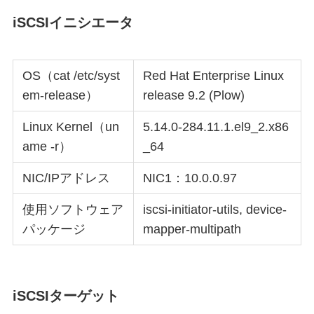
iSCSIイニシエータ
OS（cat /etc/syst
Red Hat Enterprise Linux
em-release）
release 9.2 (Plow)
Linux Kernel（un
5.14.0-284.11.1.el9_2.x86
ame -r）
_64
NIC/IPアドレス
NIC1：10.0.0.97
使用ソフトウェア
iscsi-initiator-utils, device-
パッケージ
mapper-multipath
iSCSIターゲット