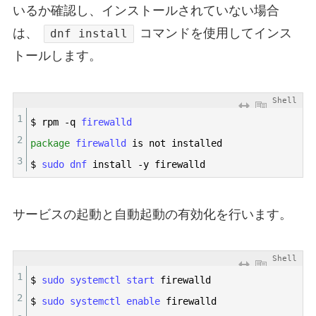
いるか確認し、インストールされていない場合
は、
コマンドを使用してインス
dnf install
トールします。
Shell
1
$
rpm
-
q
firewalld
2
package
firewalld 
is
not
installed
3
$
sudo 
dnf 
install
-
y
firewalld
サービスの起動と自動起動の有効化を行います。
Shell
1
$
sudo 
systemctl 
start 
firewalld
2
$
sudo 
systemctl 
enable 
firewalld