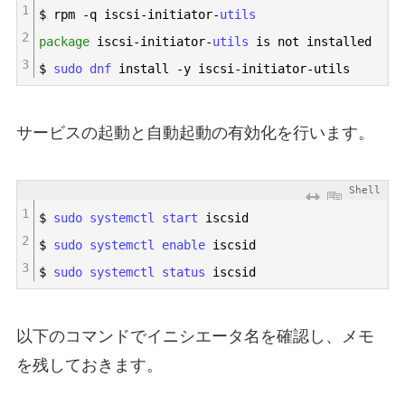
1
$
rpm
-
q
iscsi
-
initiator
-
utils
2
package
iscsi
-
initiator
-
utils 
is
not
installed
3
$
sudo 
dnf 
install
-
y
iscsi
-
initiator
-
utils
サービスの起動と自動起動の有効化を行います。
Shell
1
$
sudo 
systemctl 
start 
iscsid
2
$
sudo 
systemctl 
enable 
iscsid
3
$
sudo 
systemctl 
status 
iscsid
以下のコマンドでイニシエータ名を確認し、メモ
を残しておきます。