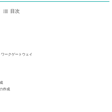
目次
）
トワークゲートウェイ
成
の作成
）