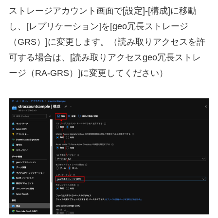
ストレージアカウント画面で[設定]-[構成]に移動
し、[レプリケーション]を[geo冗長ストレージ
（GRS）]に変更します。（読み取りアクセスを許
可する場合は、[読み取りアクセスgeo冗長ストレ
ージ（RA-GRS）]に変更してください）